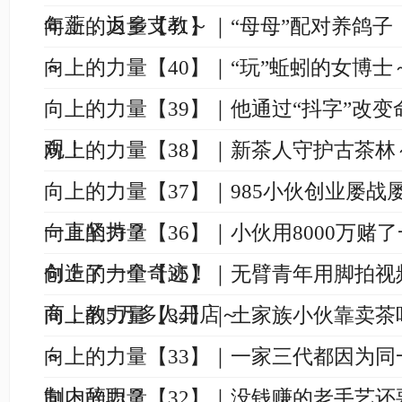
年薪，返乡支教～
向上的力量【41】｜“母母”配对养鸽
～
向上的力量【40】｜“玩”蚯蚓的女博士
向上的力量【39】｜他通过“抖字”改
观！
向上的力量【38】｜新茶人守护古茶林
向上的力量【37】｜985小伙创业屡战
一直坚持？
向上的力量【36】｜小伙用8000万赌
创造了一个奇迹！
向上的力量【35】｜无臂青年用脚拍视
商，教5万多人开店～
向上的力量【34】｜土家族小伙靠卖茶
～
向上的力量【33】｜一家三代都因为同
制内辞职？
向上的力量【32】｜没钱赚的老手艺还