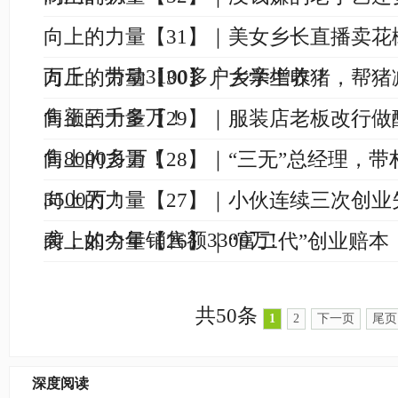
向上的力量【31】｜美女乡长直播卖花
万斤，带动3100多户乡亲增收！
向上的力量【30】｜大学生养猪，帮猪
售额三千多万！
向上的力量【29】｜服装店老板改行做
售8000多万！
向上的力量【28】｜“三无”总经理，带
3500万！
向上的力量【27】｜小伙连续三次创业
袭，如今年销售额3300万!
向上的力量【26】｜“富二代”创业赔
共50条
1
2
下一页
尾页
深度阅读