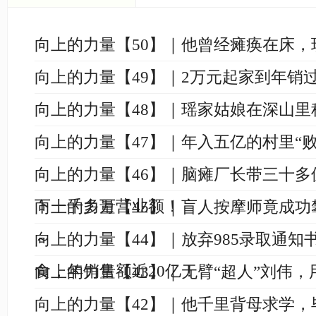
向上的力量【50】｜他曾经瘫痪在床，
向上的力量【49】｜2万元起家到年销
向上的力量【48】｜瑶家姑娘在深山里
向上的力量【47】｜年入五亿的村里“败
向上的力量【46】｜脑瘫厂长带三十多
下一千多万营业额！
向上的力量【45】｜盲人按摩师竟成功
～
向上的力量【44】｜放弃985录取通知
食，年销售额近20亿！
向上的力量【43】｜无臂“超人”刘伟
向上的力量【42】｜他千里背母求学，