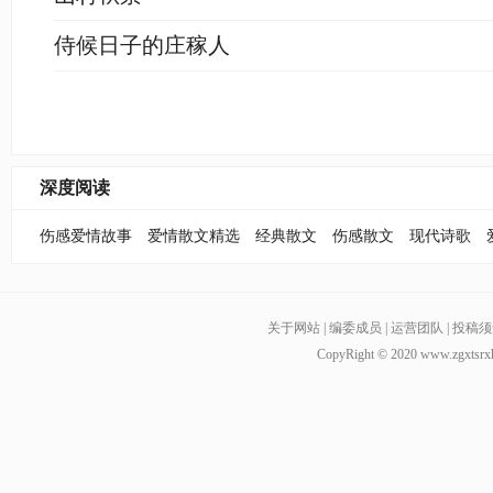
侍候日子的庄稼人
深度阅读
伤感爱情故事
爱情散文精选
经典散文
伤感散文
现代诗歌
关于网站
|
编委成员
|
运营团队
|
投稿须
CopyRight © 2020
www.zgxtsrx