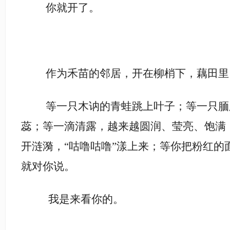
你就开了。
作为禾苗的邻居，开在柳梢下，藕田里
等一只木讷的青蛙跳上叶子；等一只腼
蕊；等一滴清露，越来越圆润、莹亮、饱满
开涟漪，
“咕噜咕噜”漾上来；等你把粉红的
就对你说。
我是来看你的。