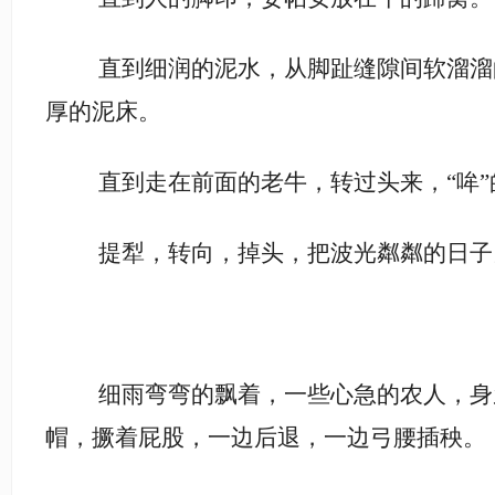
直到细润的泥水，从脚趾缝隙间软溜溜
厚的泥床。
直到走在前面的老牛，转过头来，
“哞
提犁，转向，掉头，把波光粼粼的日子
细雨弯弯的飘着，一些心急的农人，身
帽，撅着屁股，一边后退，一边弓腰插秧。