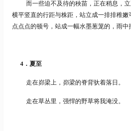
而一些迫不及待的秧苗，正在稍息，立
横平竖直的行距与株距，站立成一排排稚嫩
点点点的顿号，站成一幅水墨葱茏的，雨中
4
．夏至
走在峁梁上，峁梁的脊背驮着落日。
走在草丛里，强悍的野草将我淹没。