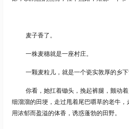
麦子香了。
一株麦穗就是一座村庄。
一颗麦粒儿，就是一个瓷实敦厚的乡下
你看，她扛着锄头，挽起裤腿，颤动着
细溜溜的田埂，走过甩着尾巴嚼草的老牛，
用浓郁而盈溢的体香，诱惑蓬勃的田野。